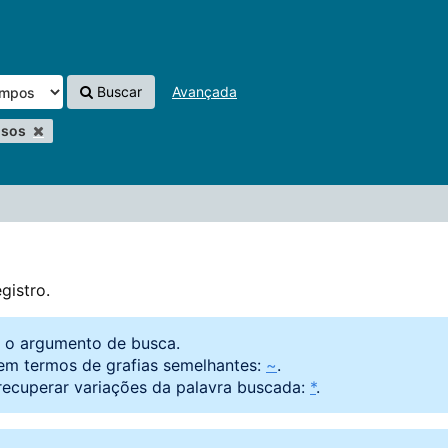
Buscar
Avançada
lsos
gistro.
o o argumento de busca.
em termos de grafias semelhantes:
~
.
recuperar variações da palavra buscada:
*
.