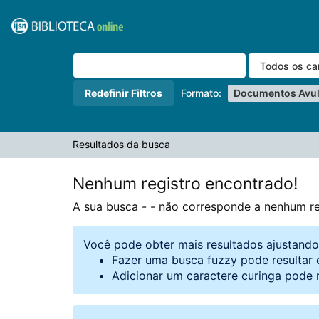
A sua busca -
Pular para o conteúdo
- não corresponde a nenhum registro.
VuFind
Redefinir Filtros
Formato:
Documentos Avu
Resultados da busca
Nenhum registro encontrado!
A sua busca -
- não corresponde a nenhum re
Você pode obter mais resultados ajustand
Fazer uma busca fuzzy pode resultar 
Adicionar um caractere curinga pode 