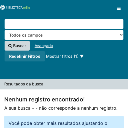
A sua busca -
Pular para o conteúdo
- não corresponde a nenhum registro.
VuFind
Buscar
Avançada
Redefinir Filtros
Mostrar filtros (1)
Resultados da busca
Nenhum registro encontrado!
A sua busca -
- não corresponde a nenhum registro.
Você pode obter mais resultados ajustando o