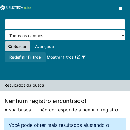
A sua busca -
Pular para o conteúdo
- não corresponde a nenhum registro.
VuFind
Buscar
Avançada
Redefinir Filtros
Mostrar filtros (2)
Resultados da busca
Nenhum registro encontrado!
A sua busca -
- não corresponde a nenhum registro.
Você pode obter mais resultados ajustando o