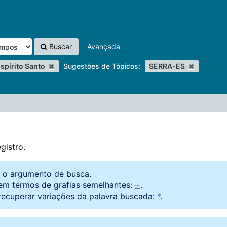
Buscar
Avançada
spírito Santo
Sugestões de Tópicos:
SERRA-ES
gistro.
o o argumento de busca.
em termos de grafias semelhantes:
~
.
recuperar variações da palavra buscada:
*
.