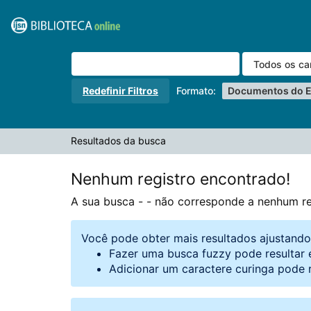
A sua busca -
Pular para o conteúdo
- não corresponde a nenhum registro.
VuFind
Redefinir Filtros
Formato:
Documentos do E
Resultados da busca
Nenhum registro encontrado!
A sua busca -
- não corresponde a nenhum re
Você pode obter mais resultados ajustand
Fazer uma busca fuzzy pode resultar 
Adicionar um caractere curinga pode 