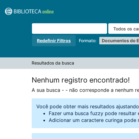
A sua busca -
Pular para o conteúdo
- não corresponde a nenhum registro.
VuFind
Redefinir Filtros
Formato:
Documentos do E
Resultados da busca
Nenhum registro encontrado!
A sua busca -
- não corresponde a nenhum re
Você pode obter mais resultados ajustand
Fazer uma busca fuzzy pode resultar 
Adicionar um caractere curinga pode 