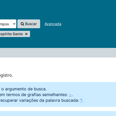
Buscar
Avançada
spírito Santo
gistro.
o o argumento de busca.
em termos de grafias semelhantes:
~
.
recuperar variações da palavra buscada:
*
.