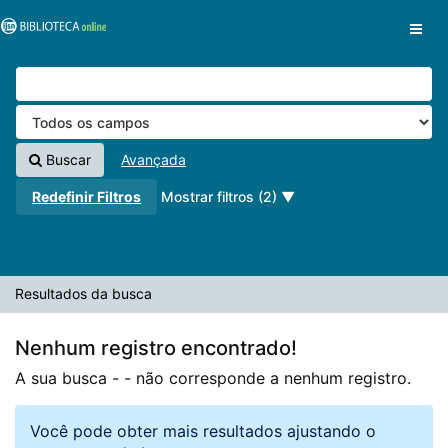
A sua busca -
Pular para o conteúdo
- não corresponde a nenhum registro.
VuFind
Buscar
Avançada
Redefinir Filtros
Mostrar filtros (2)
Resultados da busca
Nenhum registro encontrado!
A sua busca -
- não corresponde a nenhum registro.
Você pode obter mais resultados ajustando o