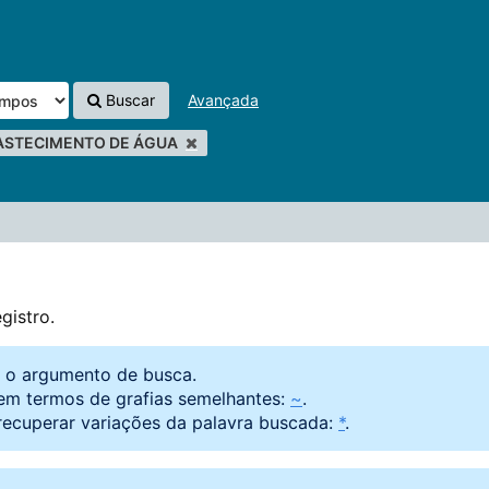
Buscar
Avançada
ASTECIMENTO DE ÁGUA
gistro.
o o argumento de busca.
em termos de grafias semelhantes:
~
.
recuperar variações da palavra buscada:
*
.