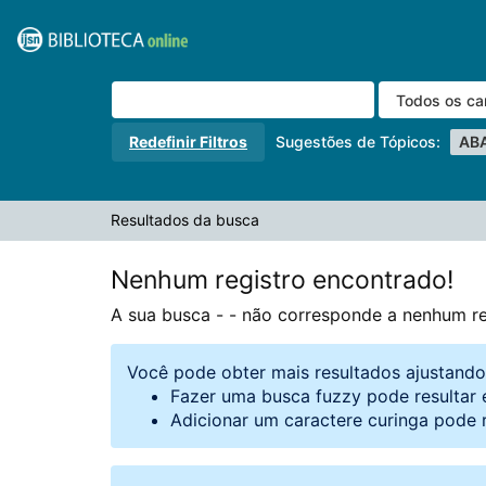
A sua busca -
Pular para o conteúdo
- não corresponde a nenhum registro.
VuFind
Redefinir Filtros
Sugestões de Tópicos:
AB
Resultados da busca
Nenhum registro encontrado!
A sua busca -
- não corresponde a nenhum re
Você pode obter mais resultados ajustand
Fazer uma busca fuzzy pode resultar 
Adicionar um caractere curinga pode 