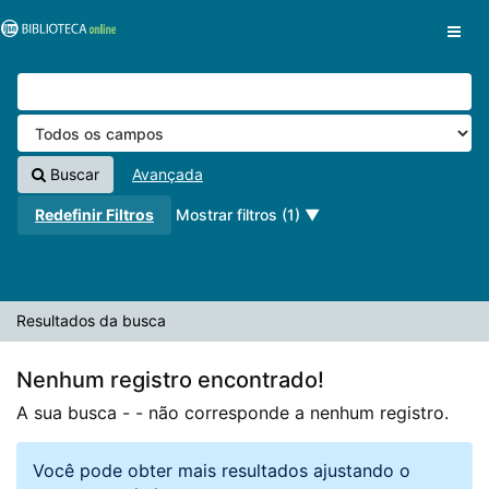
A sua busca -
Pular para o conteúdo
- não corresponde a nenhum registro.
VuFind
Buscar
Avançada
Redefinir Filtros
Mostrar filtros (1)
Resultados da busca
Nenhum registro encontrado!
A sua busca -
- não corresponde a nenhum registro.
Você pode obter mais resultados ajustando o