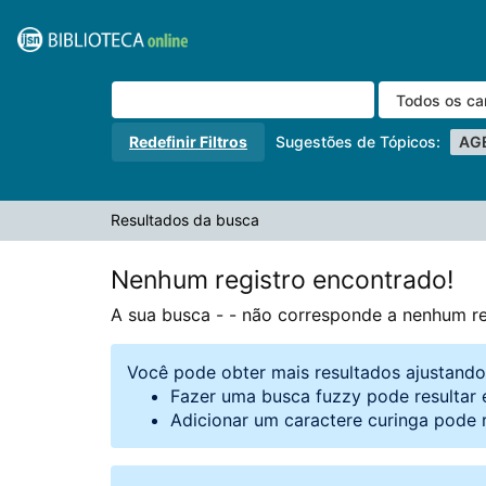
A sua busca -
Pular para o conteúdo
- não corresponde a nenhum registro.
VuFind
Redefinir Filtros
Sugestões de Tópicos:
AG
Resultados da busca
Nenhum registro encontrado!
A sua busca -
- não corresponde a nenhum re
Você pode obter mais resultados ajustand
Fazer uma busca fuzzy pode resultar 
Adicionar um caractere curinga pode 