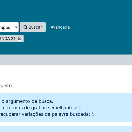
Buscar
Avançada
ENDA 21
gistro.
o o argumento de busca.
em termos de grafias semelhantes:
~
.
recuperar variações da palavra buscada:
*
.