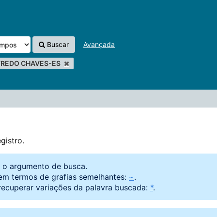
Buscar
Avançada
FREDO CHAVES-ES
gistro.
o o argumento de busca.
em termos de grafias semelhantes:
~
.
recuperar variações da palavra buscada:
*
.