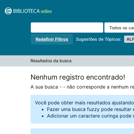
A sua busca -
Pular para o conteúdo
- não corresponde a nenhum registro.
VuFind
Redefinir Filtros
Sugestões de Tópicos:
AL
Resultados da busca
Nenhum registro encontrado!
A sua busca -
- não corresponde a nenhum re
Você pode obter mais resultados ajustand
Fazer uma busca fuzzy pode resultar 
Adicionar um caractere curinga pode 