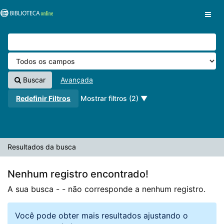
A sua busca -
Pular para o conteúdo
- não corresponde a nenhum registro.
VuFind
Buscar
Avançada
Redefinir Filtros
Mostrar filtros (2)
Resultados da busca
Nenhum registro encontrado!
A sua busca -
- não corresponde a nenhum registro.
Você pode obter mais resultados ajustando o