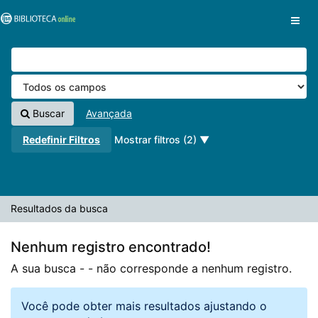
A sua busca -
Pular para o conteúdo
- não corresponde a nenhum registro.
VuFind
Buscar
Avançada
Redefinir Filtros
Mostrar filtros (2)
Resultados da busca
Nenhum registro encontrado!
A sua busca -
- não corresponde a nenhum registro.
Você pode obter mais resultados ajustando o