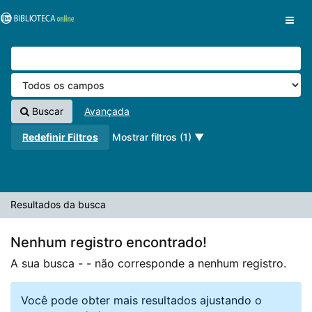
A sua busca -
Pular para o conteúdo
- não corresponde a nenhum registro.
VuFind
Buscar
Avançada
Redefinir Filtros
Mostrar filtros (1)
Resultados da busca
Nenhum registro encontrado!
A sua busca -
- não corresponde a nenhum registro.
Você pode obter mais resultados ajustando o