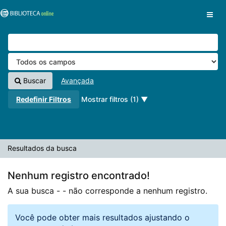
A sua busca -
Pular para o conteúdo
- não corresponde a nenhum registro.
VuFind
Buscar
Avançada
Redefinir Filtros
Mostrar filtros (1)
Resultados da busca
Nenhum registro encontrado!
A sua busca -
- não corresponde a nenhum registro.
Você pode obter mais resultados ajustando o