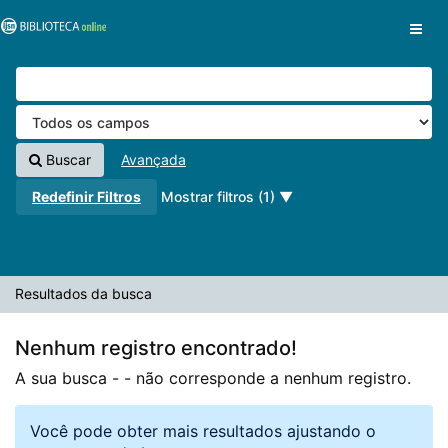
A sua busca -
Pular para o conteúdo
- não corresponde a nenhum registro.
VuFind
Buscar
Avançada
Redefinir Filtros
Mostrar filtros (1)
Resultados da busca
Nenhum registro encontrado!
A sua busca -
- não corresponde a nenhum registro.
Você pode obter mais resultados ajustando o