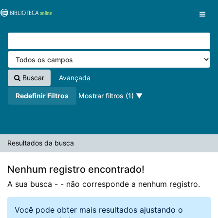
A sua busca -
Pular para o conteúdo
- não corresponde a nenhum registro.
VuFind
Buscar
Avançada
Redefinir Filtros
Mostrar filtros (1)
Resultados da busca
Nenhum registro encontrado!
A sua busca -
- não corresponde a nenhum registro.
Você pode obter mais resultados ajustando o