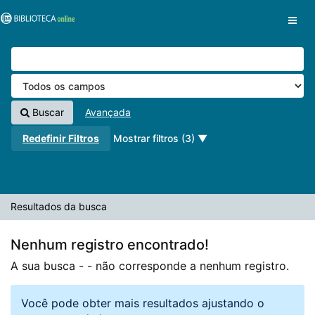
A sua busca -
Pular para o conteúdo
- não corresponde a nenhum registro.
VuFind
Buscar
Avançada
Redefinir Filtros
Mostrar filtros (3)
Resultados da busca
Nenhum registro encontrado!
A sua busca -
- não corresponde a nenhum registro.
Você pode obter mais resultados ajustando o