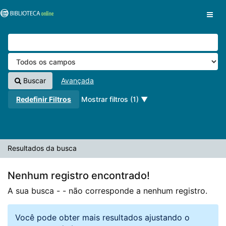
A sua busca -
Pular para o conteúdo
- não corresponde a nenhum registro.
VuFind
Buscar
Avançada
Redefinir Filtros
Mostrar filtros (1)
Resultados da busca
Nenhum registro encontrado!
A sua busca -
- não corresponde a nenhum registro.
Você pode obter mais resultados ajustando o