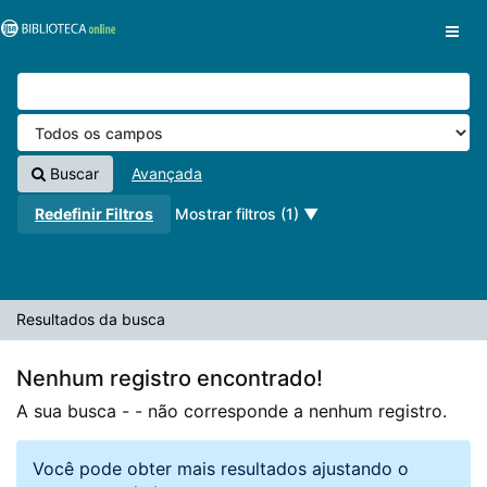
A sua busca -
Pular para o conteúdo
- não corresponde a nenhum registro.
VuFind
Buscar
Avançada
Redefinir Filtros
Mostrar filtros (1)
Resultados da busca
Nenhum registro encontrado!
A sua busca -
- não corresponde a nenhum registro.
Você pode obter mais resultados ajustando o