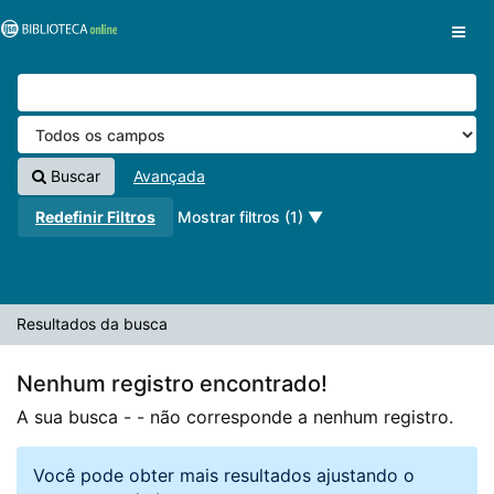
A sua busca -
Pular para o conteúdo
- não corresponde a nenhum registro.
VuFind
Buscar
Avançada
Redefinir Filtros
Mostrar filtros (1)
Resultados da busca
Nenhum registro encontrado!
A sua busca -
- não corresponde a nenhum registro.
Você pode obter mais resultados ajustando o