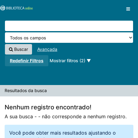
A sua busca -
Pular para o conteúdo
- não corresponde a nenhum registro.
VuFind
Buscar
Avançada
Redefinir Filtros
Mostrar filtros (2)
Resultados da busca
Nenhum registro encontrado!
A sua busca -
- não corresponde a nenhum registro.
Você pode obter mais resultados ajustando o