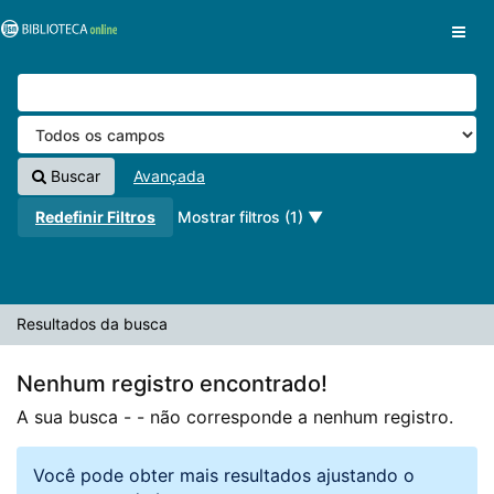
A sua busca -
Pular para o conteúdo
- não corresponde a nenhum registro.
VuFind
Buscar
Avançada
Redefinir Filtros
Mostrar filtros (1)
Resultados da busca
Nenhum registro encontrado!
A sua busca -
- não corresponde a nenhum registro.
Você pode obter mais resultados ajustando o