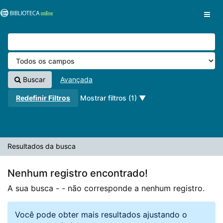
A sua busca -
Pular para o conteúdo
- não corresponde a nenhum registro.
VuFind
Buscar
Avançada
Redefinir Filtros
Mostrar filtros (1)
Resultados da busca
Nenhum registro encontrado!
A sua busca -
- não corresponde a nenhum registro.
Você pode obter mais resultados ajustando o