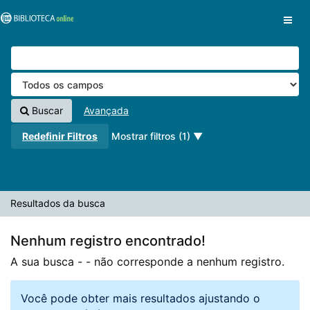
A sua busca -
Pular para o conteúdo
- não corresponde a nenhum registro.
VuFind
Buscar
Avançada
Redefinir Filtros
Mostrar filtros (1)
Resultados da busca
Nenhum registro encontrado!
A sua busca -
- não corresponde a nenhum registro.
Você pode obter mais resultados ajustando o