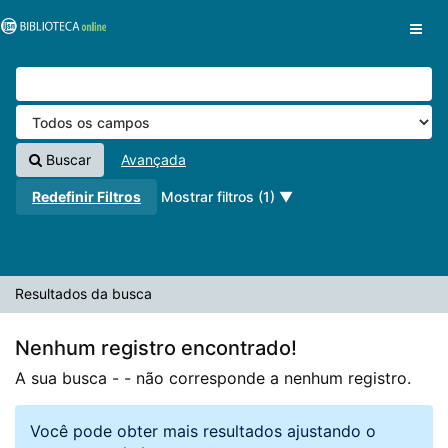
A sua busca -
Pular para o conteúdo
- não corresponde a nenhum registro.
VuFind
Buscar
Avançada
Redefinir Filtros
Mostrar filtros (1)
Resultados da busca
Nenhum registro encontrado!
A sua busca -
- não corresponde a nenhum registro.
Você pode obter mais resultados ajustando o