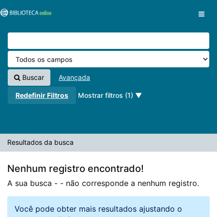
A sua busca -
Pular para o conteúdo
- não corresponde a nenhum registro.
VuFind
Buscar
Avançada
Redefinir Filtros
Mostrar filtros (1)
Resultados da busca
Nenhum registro encontrado!
A sua busca -
- não corresponde a nenhum registro.
Você pode obter mais resultados ajustando o