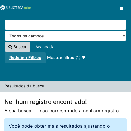
A sua busca -
Pular para o conteúdo
- não corresponde a nenhum registro.
VuFind
Buscar
Avançada
Redefinir Filtros
Mostrar filtros (1)
Resultados da busca
Nenhum registro encontrado!
A sua busca -
- não corresponde a nenhum registro.
Você pode obter mais resultados ajustando o