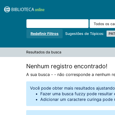
A sua busca -
Pular para o conteúdo
- não corresponde a nenhum registro.
VuFind
Redefinir Filtros
Sugestões de Tópicos:
PA
Resultados da busca
Nenhum registro encontrado!
A sua busca -
- não corresponde a nenhum re
Você pode obter mais resultados ajustand
Fazer uma busca fuzzy pode resultar 
Adicionar um caractere curinga pode 