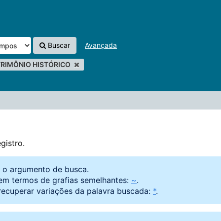
Buscar
Avançada
TRIMÔNIO HISTÓRICO
gistro.
o o argumento de busca.
em termos de grafias semelhantes:
~
.
recuperar variações da palavra buscada:
*
.