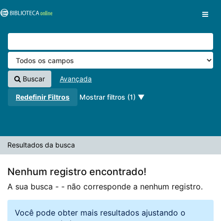
A sua busca -
Pular para o conteúdo
- não corresponde a nenhum registro.
VuFind
Buscar
Avançada
Redefinir Filtros
Mostrar filtros (1)
Resultados da busca
Nenhum registro encontrado!
A sua busca -
- não corresponde a nenhum registro.
Você pode obter mais resultados ajustando o