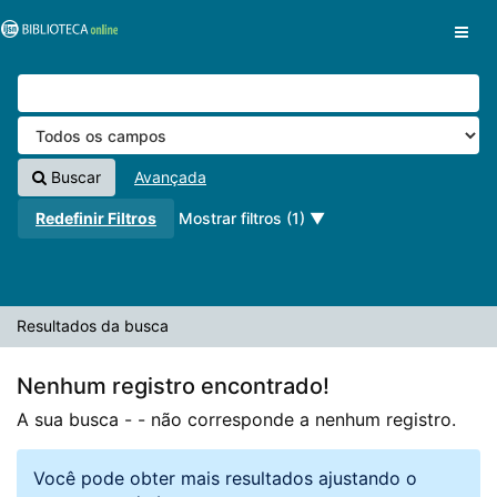
A sua busca -
Pular para o conteúdo
- não corresponde a nenhum registro.
VuFind
Buscar
Avançada
Redefinir Filtros
Mostrar filtros (1)
Resultados da busca
Nenhum registro encontrado!
A sua busca -
- não corresponde a nenhum registro.
Você pode obter mais resultados ajustando o