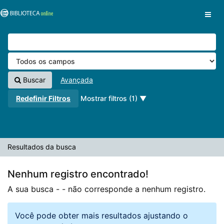
A sua busca -
Pular para o conteúdo
- não corresponde a nenhum registro.
VuFind
Buscar
Avançada
Redefinir Filtros
Mostrar filtros (1)
Resultados da busca
Nenhum registro encontrado!
A sua busca -
- não corresponde a nenhum registro.
Você pode obter mais resultados ajustando o