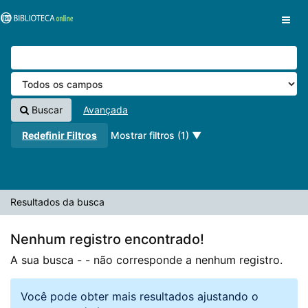
A sua busca -
Pular para o conteúdo
- não corresponde a nenhum registro.
VuFind
Buscar
Avançada
Redefinir Filtros
Mostrar filtros (1)
Resultados da busca
Nenhum registro encontrado!
A sua busca -
- não corresponde a nenhum registro.
Você pode obter mais resultados ajustando o