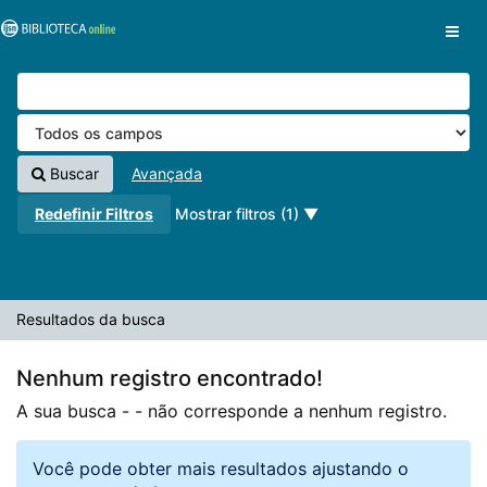
A sua busca -
Pular para o conteúdo
- não corresponde a nenhum registro.
VuFind
Buscar
Avançada
Redefinir Filtros
Mostrar filtros (1)
Resultados da busca
Nenhum registro encontrado!
A sua busca -
- não corresponde a nenhum registro.
Você pode obter mais resultados ajustando o