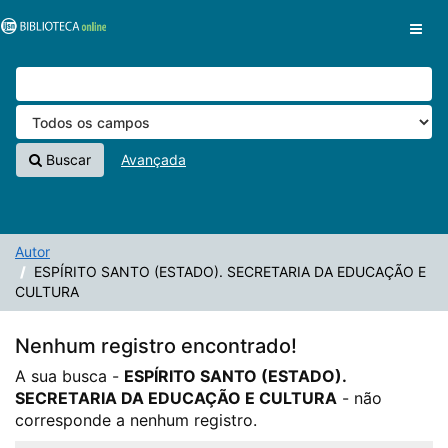
A sua busca -
Pular para o conteúdo
ESPÍRITO SANTO (ESTADO). SECRETARIA DA
VuFind
EDUCAÇÃO E CULTURA
- não corresponde a nenhum registro.
Buscar
Avançada
Autor
ESPÍRITO SANTO (ESTADO). SECRETARIA DA EDUCAÇÃO E
CULTURA
Nenhum registro encontrado!
A sua busca -
ESPÍRITO SANTO (ESTADO).
SECRETARIA DA EDUCAÇÃO E CULTURA
- não
corresponde a nenhum registro.