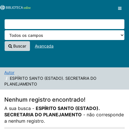
A sua busca -
Pular para o conteúdo
ESPÍRITO SANTO (ESTADO). SECRETARIA DO
VuFind
PLANEJAMENTO
- não corresponde a nenhum registro.
Buscar
Avançada
Autor
ESPÍRITO SANTO (ESTADO). SECRETARIA DO
PLANEJAMENTO
Nenhum registro encontrado!
A sua busca -
ESPÍRITO SANTO (ESTADO).
SECRETARIA DO PLANEJAMENTO
- não corresponde
a nenhum registro.