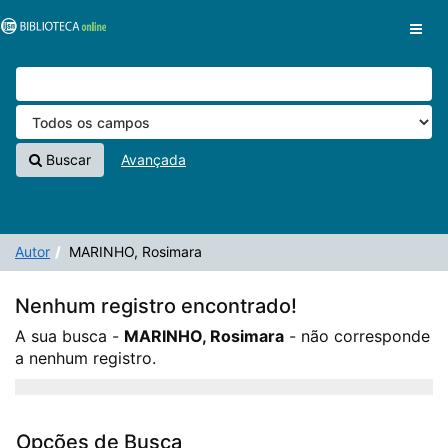
A sua busca -
Pular para o conteúdo
MARINHO, Rosimara
- não corresponde a nenhum
VuFind
registro.
Buscar
Avançada
Autor
MARINHO, Rosimara
Nenhum registro encontrado!
A sua busca -
MARINHO, Rosimara
- não corresponde
a nenhum registro.
Opções de Busca