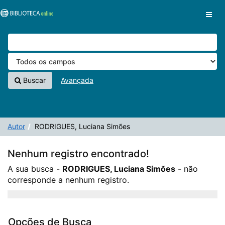
A sua busca -
Pular para o conteúdo
RODRIGUES, Luciana Simões
- não corresponde a
VuFind
nenhum registro.
Buscar
Avançada
Autor
RODRIGUES, Luciana Simões
Nenhum registro encontrado!
A sua busca -
RODRIGUES, Luciana Simões
- não
corresponde a nenhum registro.
Opções de Busca