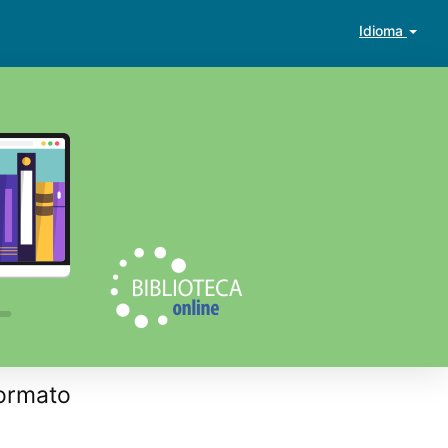
Idioma
ormato