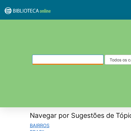
Pular para o conteúdo
VuFind
Navegar por Sugestões de Tópi
BAIRROS