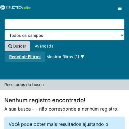
A sua busca -
Pular para o conteúdo
- não corresponde a nenhum registro.
VuFind
Buscar
Avançada
Redefinir Filtros
Mostrar filtros (1)
Resultados da busca
Nenhum registro encontrado!
A sua busca -
- não corresponde a nenhum registro.
Você pode obter mais resultados ajustando o