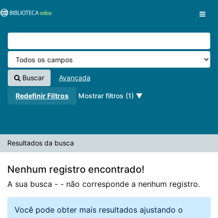
A sua busca -
Pular para o conteúdo
- não corresponde a nenhum registro.
VuFind
Buscar
Avançada
Redefinir Filtros
Mostrar filtros (1)
Resultados da busca
Nenhum registro encontrado!
A sua busca -
- não corresponde a nenhum registro.
Você pode obter mais resultados ajustando o