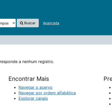
istro.
Buscar
Avançada
responde a nenhum registro.
Encontrar Mais
Pre
Navegar o acervo
Navegar por ordem alfabética
Explorar canais