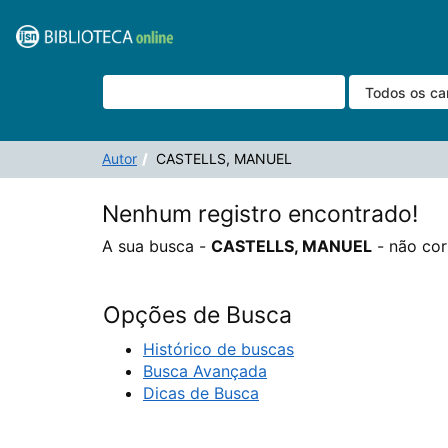
A sua busca -
Pular para o conteúdo
CASTELLS, MANUEL
- não corresponde a nenhum reg
VuFind
Autor
CASTELLS, MANUEL
Nenhum registro encontrado!
A sua busca -
CASTELLS, MANUEL
- não cor
Opções de Busca
Histórico de buscas
Busca Avançada
Dicas de Busca