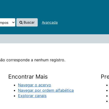
hum registro.
Buscar
Avançada
não corresponde a nenhum registro.
Encontrar Mais
Pre
Navegar o acervo
Navegar por ordem alfabética
Explorar canais