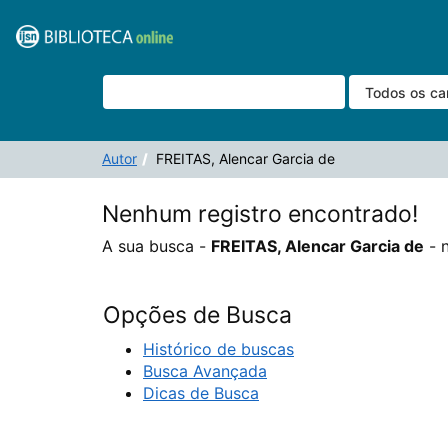
A sua busca -
Pular para o conteúdo
FREITAS, Alencar Garcia de
- não corresponde a nen
VuFind
Autor
FREITAS, Alencar Garcia de
Nenhum registro encontrado!
A sua busca -
FREITAS, Alencar Garcia de
- 
Opções de Busca
Histórico de buscas
Busca Avançada
Dicas de Busca