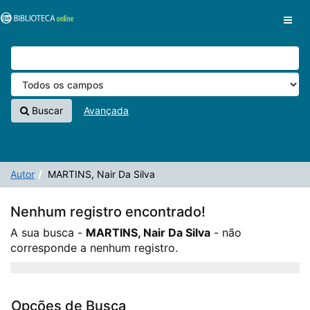
A sua busca -
Pular para o conteúdo
MARTINS, Nair Da Silva
- não corresponde a nenhum
VuFind
registro.
Buscar
Avançada
Autor
MARTINS, Nair Da Silva
Nenhum registro encontrado!
A sua busca -
MARTINS, Nair Da Silva
- não
corresponde a nenhum registro.
Opções de Busca