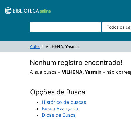
A sua busca -
Pular para o conteúdo
VILHENA, Yasmin
- não corresponde a nenhum regist
VuFind
Autor
VILHENA, Yasmin
Nenhum registro encontrado!
A sua busca -
VILHENA, Yasmin
- não corres
Opções de Busca
Histórico de buscas
Busca Avançada
Dicas de Busca