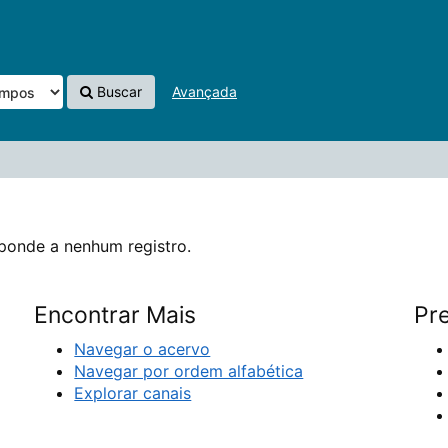
ro.
Buscar
Avançada
ponde a nenhum registro.
Encontrar Mais
Pre
Navegar o acervo
Navegar por ordem alfabética
Explorar canais