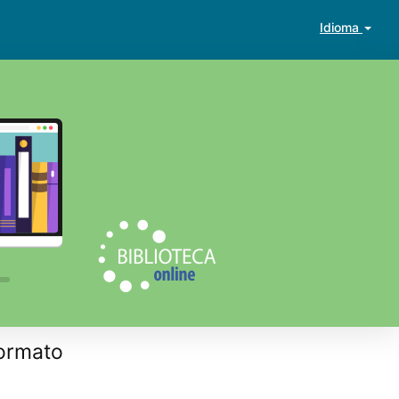
Idioma
ormato