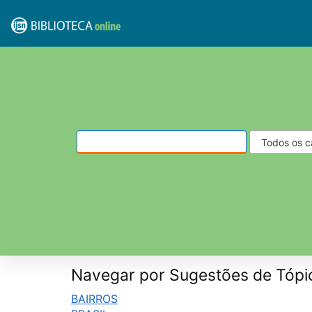
Pular para o conteúdo
VuFind
Navegar por Sugestões de Tópi
BAIRROS