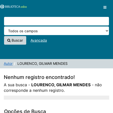
A sua busca -
Pular para o conteúdo
LOURENCO, GILMAR MENDES
- não corresponde a
VuFind
nenhum registro.
Buscar
Avançada
Autor
LOURENCO, GILMAR MENDES
Nenhum registro encontrado!
A sua busca -
LOURENCO, GILMAR MENDES
- não
corresponde a nenhum registro.
Opções de Busca