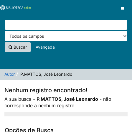
A sua busca -
Pular para o conteúdo
P.MATTOS, José Leonardo
- não corresponde a
VuFind
nenhum registro.
Buscar
Avançada
Autor
P.MATTOS, José Leonardo
Nenhum registro encontrado!
A sua busca -
P.MATTOS, José Leonardo
- não
corresponde a nenhum registro.
Opções de Busca