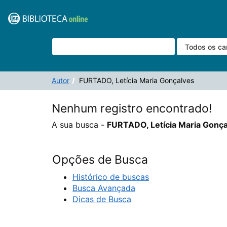
A sua busca -
Pular para o conteúdo
FURTADO, Letícia Maria Gonçalves
- não correspond
VuFind
Autor
FURTADO, Letícia Maria Gonçalves
Nenhum registro encontrado!
A sua busca -
FURTADO, Letícia Maria Gonç
Opções de Busca
Histórico de buscas
Busca Avançada
Dicas de Busca