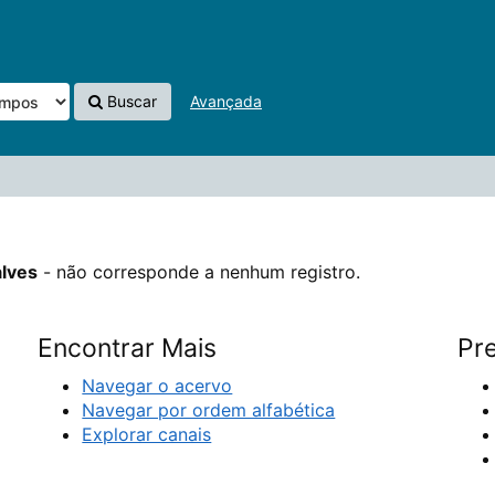
e a nenhum registro.
Buscar
Avançada
alves
- não corresponde a nenhum registro.
Encontrar Mais
Pre
Navegar o acervo
Navegar por ordem alfabética
Explorar canais