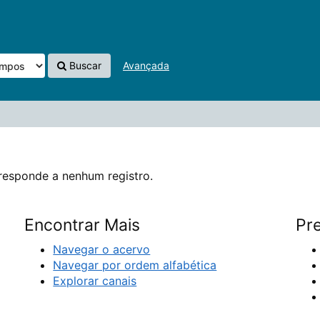
istro.
Buscar
Avançada
responde a nenhum registro.
Encontrar Mais
Pre
Navegar o acervo
Navegar por ordem alfabética
Explorar canais