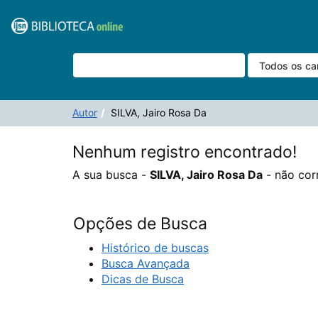
A sua busca -
Pular para o conteúdo
SILVA, Jairo Rosa Da
- não corresponde a nenhum reg
VuFind
Autor
SILVA, Jairo Rosa Da
Nenhum registro encontrado!
A sua busca -
SILVA, Jairo Rosa Da
- não cor
Opções de Busca
Histórico de buscas
Busca Avançada
Dicas de Busca